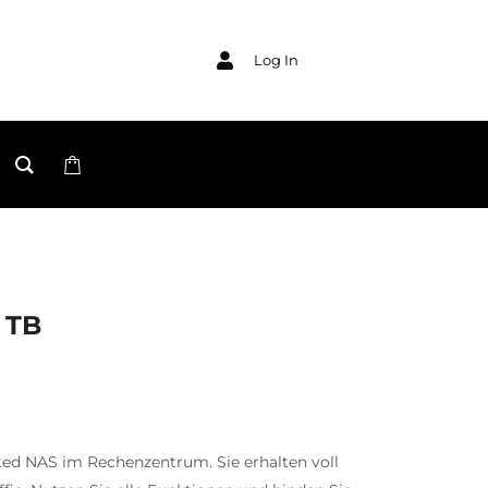
Log In
 TB
ted NAS im Rechenzentrum. Sie erhalten voll