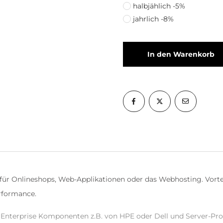
halbjählich -5%
jahrlich -8%
In den Warenkorb
für Onlineshops, Web-Applikationen oder das Webhosting. Vorteil
rformance.
Enterprise Komponenten z.B. von HPE oder Dell und Server-Pro