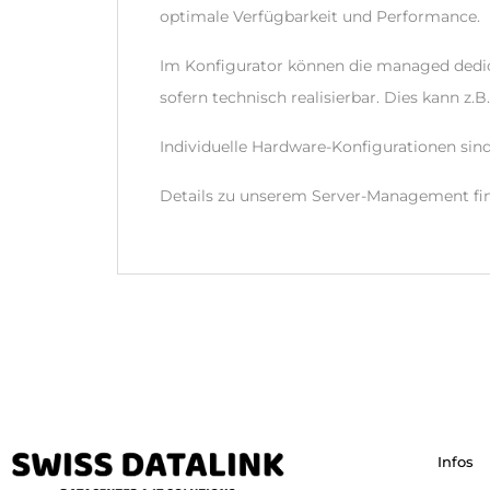
optimale Verfügbarkeit und Performance.
Im Konfigurator können die managed dedic
sofern technisch realisierbar. Dies kann z.
Individuelle Hardware-Konfigurationen sin
Details zu unserem Server-Management fi
Infos