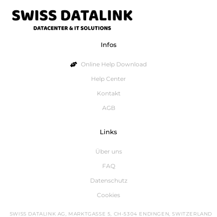
Infos
Online Help Download
Help Center
Kontakt
AGB
Links
Über uns
FAQ
Datenschutz
Cookies
SWISS DATALINK AG, MARKTGASSE 5, CH-5304 ENDINGEN, SWITZERLAND