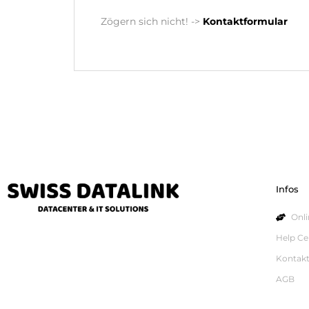
Zögern sich nicht! ->
Kontaktformular
Infos
Onl
Help Ce
Kontak
AGB