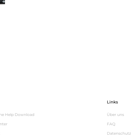
Links
ine Help Download
Über uns
nter
FAQ
t
Datenschutz