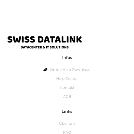
Infos
Online Help Download
Help Center
Kontakt
AGB
Links
Über uns
FAQ